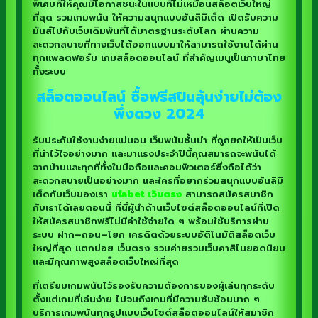
พิเศษที่ให้คุณมีโอกาสชนะในแบบที่ไม่เหมือนสล็อตเว็บใหญ่
ที่สุด รวมเกมพนัน ให้ความสนุกแบบอันลิมิเต็ด เปิดรับความ
มันส์ไปกับเว็บเดิมพันที่ได้มาตรฐานระดับโลก ผ่านความ
สะดวกสบายที่ทางเว็บได้ออกแบบมาให้สามารถใช้งานได้ผ่าน
ทุกแพลตฟอร์ม เกมสล็อตออนไลน์ ที่สำคัญเมนูเป็นภาษาไทย
ทั้งระบบ
สล็อตออนไลน์ ซื้อฟรีสปินลุ้นง่ายไม่ต้อง
พึ่งดวง 2024
รับประกันใช้งานง่ายแน่นอน เว็บพนันชั้นนำ ที่ถูกยกให้เป็นเว็บ
ที่น่าไว้ใจอย่างมาก และมาแรงประจำปีนี้คุณสมารถจะพนันได้
จากบ้านและทุกที่ทั้งในมือถือและคอมพิวเตอร์ซึ่งถือได้ว่า
สะดวกสบายเป็นอย่างมาก และใครที่อยากร่วมสนุกแบบอันลิมิ
เต็ดกับเว็บของเรา
ufabet เว็บตรง
สามารถสมัครสมาชิก
กับเราได้เลยตอนนี้ ที่นี่ผู้นำด้านเว็บไซต์สล็อตออนไลน์ที่เปิด
ให้สมัครสมาชิกฟรีไม่มีค่าใช้จ่ายใด ๆ พร้อมใช้บริการผ่าน
ระบบ ฝาก–ถอน–โยก เครดิตด้วยระบบอัติโนมัติสล็อตเว็บ
ใหญ่ที่สุด แตกบ่อย เว็บตรง รวมค่ายรวมเว็บคาสิโนยอดนิยม
และมีคุณภาพสูงสล็อตเว็บใหญ่ที่สุด
ที่เตรียมเกมพนันไว้รองรับความต้องการของผู้เล่นทุกระดับ
ตั้งแต่เกมที่เล่นง่าย ไปจนถึงเกมที่มีความซับซ้อนมาก ๆ
บริการเกมพนันทุกรูปแบบเว็บไซต์สล็อตออนไลน์ให้สมาชิก