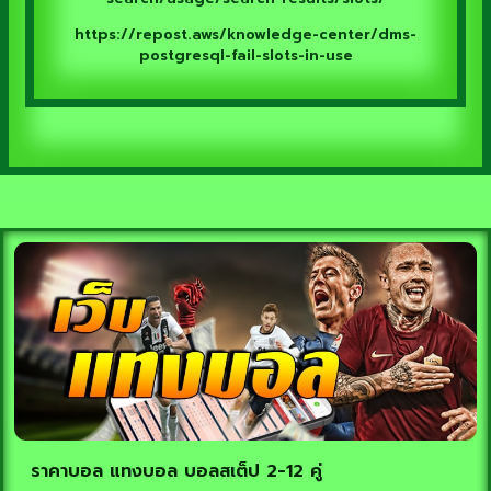
https://repost.aws/knowledge-center/dms-
postgresql-fail-slots-in-use
ราคาบอล แทงบอล บอลสเต็ป 2-12 คู่