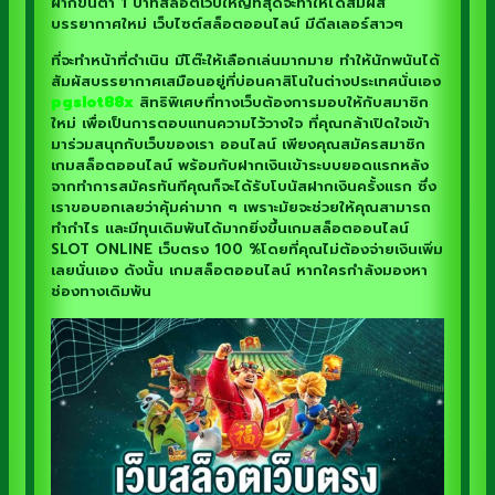
ฝากขั้นต่ำ 1 บาทสล็อตเว็บใหญ่ที่สุดจะทำให้ได้สัมผัส
บรรยากาศใหม่ เว็บไซต์สล็อตออนไลน์ มีดีลเลอร์สาวๆ
ที่จะทำหน้าที่ดำเนิน มีโต๊ะให้เลือกเล่นมากมาย ทำให้นักพนันได้
สัมผัสบรรยากาศเสมือนอยู่ที่บ่อนคาสิโนในต่างประเทศนั่นเอง
pgslot88x
สิทธิพิเศษที่ทางเว็บต้องการมอบให้กับสมาชิก
ใหม่ เพื่อเป็นการตอบแทนความไว้วางใจ ที่คุณกล้าเปิดใจเข้า
มาร่วมสนุกกับเว็บของเรา ออนไลน์ เพียงคุณสมัครสมาชิก
เกมสล็อตออนไลน์ พร้อมกับฝากเงินเข้าระบบยอดแรกหลัง
จากทำการสมัครทันทีคุณก็จะได้รับโบนัสฝากเงินครั้งแรก ซึ่ง
เราขอบอกเลยว่าคุ้มค่ามาก ๆ เพราะมัยจะช่วยให้คุณสามารถ
ทำกำไร และมีทุนเดิมพันได้มากยิ่งขึ้นเกมสล็อตออนไลน์
SLOT ONLINE เว็บตรง 100 %โดยที่คุณไม่ต้องจ่ายเงินเพิ่ม
เลยนั่นเอง ดังนั้น เกมสล็อตออนไลน์ หากใครกำลังมองหา
ช่องทางเดิมพัน