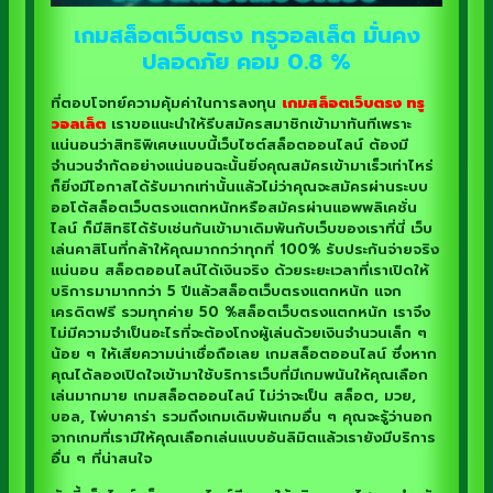
เกมสล็อตเว็บตรง ทรูวอลเล็ต
มั่นคง
ปลอดภัย คอม 0.8 %
ที่ตอบโจทย์ความคุ้มค่าในการลงทุน
เกมสล็อตเว็บตรง ทรู
วอลเล็ต
เราขอแนะนำให้รีบสมัครสมาชิกเข้ามาทันทีเพราะ
แน่นอนว่าสิทธิพิเศษแบบนี้เว็บไซต์สล็อตออนไลน์ ต้องมี
จำนวนจำกัดอย่างแน่นอนฉะนั้นยิ่งคุณสมัครเข้ามาเร็วเท่าไหร่
ก็ยิ่งมีโอกาสได้รับมากเท่านั้นแล้วไม่ว่าคุณจะสมัครผ่านระบบ
ออโต้สล็อตเว็บตรงแตกหนักหรือสมัครผ่านแอพพลิเคชั่น
ไลน์ ก็มีสิทธิได้รับเช่นกันเข้ามาเดิมพันกับเว็บของเราที่นี่ เว็บ
เล่นคาสิโนที่กล้าให้คุณมากกว่าทุกที่ 100% รับประกันจ่ายจริง
แน่นอน สล็อตออนไลน์ได้เงินจริง ด้วยระยะเวลาที่เราเปิดให้
บริการมามากกว่า 5 ปีแล้วสล็อตเว็บตรงแตกหนัก แจก
เครดิตฟรี รวมทุกค่าย 50 %สล็อตเว็บตรงแตกหนัก เราจึง
ไม่มีความจำเป็นอะไรที่จะต้องโกงผู้เล่นด้วยเงินจำนวนเล็ก ๆ
น้อย ๆ ให้เสียความน่าเชื่อถือเลย เกมสล็อตออนไลน์ ซึ่งหาก
คุณได้ลองเปิดใจเข้ามาใช้บริการเว็บที่มีเกมพนันให้คุณเลือก
เล่นมากมาย เกมสล็อตออนไลน์ ไม่ว่าจะเป็น สล็อต, มวย,
บอล, ไพ่บาคาร่า รวมถึงเกมเดิมพันเกมอื่น ๆ คุณจะรู้ว่านอก
จากเกมที่เรามีให้คุณเลือกเล่นแบบอันลิมิตแล้วเรายังมีบริการ
อื่น ๆ ที่น่าสนใจ